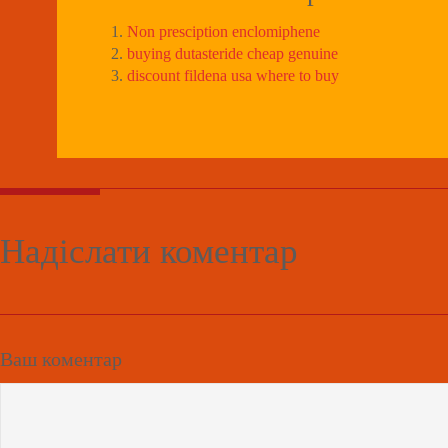
Non presciption enclomiphene
buying dutasteride cheap genuine
discount fildena usa where to buy
Надіслати коментар
Ваш коментар