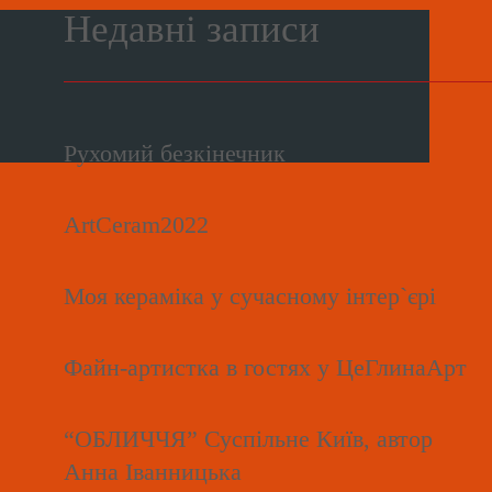
Недавні записи
Рухомий безкінечник
ArtCeram2022
Моя кераміка у сучасному інтер`єрі
Файн-артистка в гостях у ЦеГлинаАрт
“ОБЛИЧЧЯ” Суспільне Київ, автор
Анна Іванницька