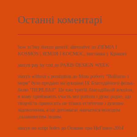
Останні коментарі
how to buy staxyn generic alternative
до
ZIEMIA I
KOSMOS | ЗЕМЛЯ І КОСМОС, виставка у Кракові
staxyn pay by cod
до
PARIS DESIGN WEEK
staxyn without a persription
до
Мою роботу “Вийшли з
моря” було продано на аукціоні ІХ Благодійного фольк-
балю “ПЕРЕЛАЗ”. Це вже третій благодійний аукціон,
в кому приймають участь мої роботи і дуже радію, що
творчість приносить не тільки естетичне і духовне
задоволення, а ще допомагає навчатися молодим
,талановитим людям.
staxyn no script fedex
до
Опішне про ЦеГлину-2014