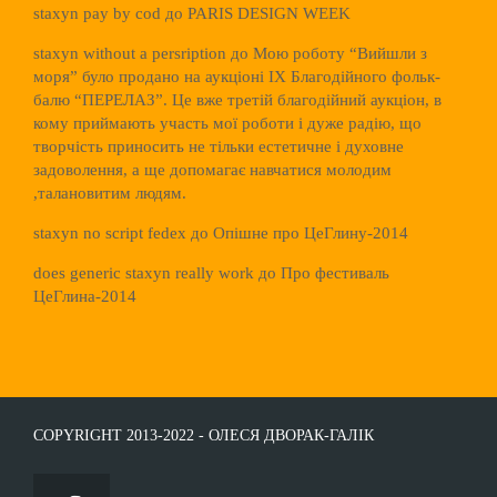
staxyn pay by cod
до
PARIS DESIGN WEEK
staxyn without a persription
до
Мою роботу “Вийшли з
моря” було продано на аукціоні ІХ Благодійного фольк-
балю “ПЕРЕЛАЗ”. Це вже третій благодійний аукціон, в
кому приймають участь мої роботи і дуже радію, що
творчість приносить не тільки естетичне і духовне
задоволення, а ще допомагає навчатися молодим
,талановитим людям.
staxyn no script fedex
до
Опішне про ЦеГлину-2014
does generic staxyn really work
до
Про фестиваль
ЦеГлина-2014
COPYRIGHT 2013-2022 - ОЛЕСЯ ДВОРАК-ГАЛІК