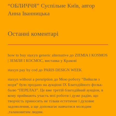
“ОБЛИЧЧЯ” Суспільне Київ, автор
Анна Іванницька
Останні коментарі
how to buy staxyn generic alternative
до
ZIEMIA I KOSMOS
| ЗЕМЛЯ І КОСМОС, виставка у Кракові
staxyn pay by cod
до
PARIS DESIGN WEEK
staxyn without a persription
до
Мою роботу “Вийшли з
моря” було продано на аукціоні ІХ Благодійного фольк-
балю “ПЕРЕЛАЗ”. Це вже третій благодійний аукціон, в
кому приймають участь мої роботи і дуже радію, що
творчість приносить не тільки естетичне і духовне
задоволення, а ще допомагає навчатися молодим
,талановитим людям.