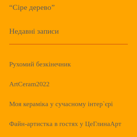
“Сіре дерево”
Недавні записи
Рухомий безкінечник
ArtCeram2022
Моя кераміка у сучасному інтер`єрі
Файн-артистка в гостях у ЦеГлинаАрт