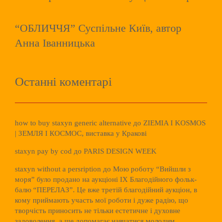
“ОБЛИЧЧЯ” Суспільне Київ, автор
Анна Іванницька
Останні коментарі
how to buy staxyn generic alternative
до
ZIEMIA I KOSMOS
| ЗЕМЛЯ І КОСМОС, виставка у Кракові
staxyn pay by cod
до
PARIS DESIGN WEEK
staxyn without a persription
до
Мою роботу “Вийшли з
моря” було продано на аукціоні ІХ Благодійного фольк-
балю “ПЕРЕЛАЗ”. Це вже третій благодійний аукціон, в
кому приймають участь мої роботи і дуже радію, що
творчість приносить не тільки естетичне і духовне
задоволення, а ще допомагає навчатися молодим